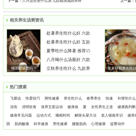
下一篇：
八月适合煲什么汤 九款靓汤滋阴养肺
上一篇：
相关养生汤粥资讯
处暑养生吃什么好 六款
处暑养生吃什么好 五款
夏季吃什么降暑 推荐15
八月喝什么汤最好 六款
喝茶能减肥吗？
立秋养生吃什么 九款养
夏末秋初养生吃
么 推荐
热门搜索
飞碟说
性爱技巧
两性健康
养生吃什么
春季养生
快速
补肾吃什么
冻疮
清明饮食
保养五脏运动
健身操
夏
女性养生之道
健康跑判断
健身常见问题
运动方式
睡眠时间
解除头晕方法
老人锻炼常识
健美
因
肌肉酸痛
科学健身
男性健康
腰腹肌肉
心理健康
提臀动作