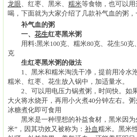
龙眼
、红枣、黑米、
糯米
等食物，也可以用
喝，下面就为大家介绍了几款补气血的粥，
补气血的粥
一、
花生
红枣黑米粥
用料:黑米100克、糯米80克、花生50克
克
生红枣黑米粥的做法
1、黑米和糯米淘洗干净，提前用冷水泡
糯米、红枣、花生放入锅中，加适量水。
2、可以用电压力锅煮粥，时间快。如果
大火将水烧开，再用小火煮40分钟左右。
冰糖煮化即可食用
黑米是一种理想的补益食材，黑米因为外
米”，因其功效又被称为：
补血
糯米。黑米