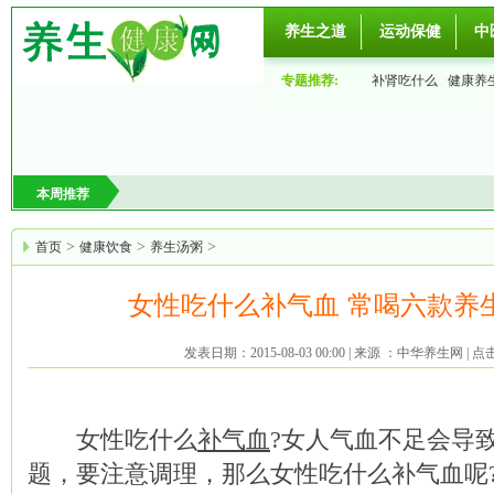
养生之道
运动保健
中
专题推荐:
补肾吃什么
健康养
食
两性健康
快速
本周推荐
>
>
>
首页
健康饮食
养生汤粥
女性吃什么补气血 常喝六款养
发表日期：2015-08-03 00:00
|
来源 ：中华养生网
|
点
女性吃什么
补气血
?女人气血不足会导
题，要注意调理，那么女性吃什么补气血呢