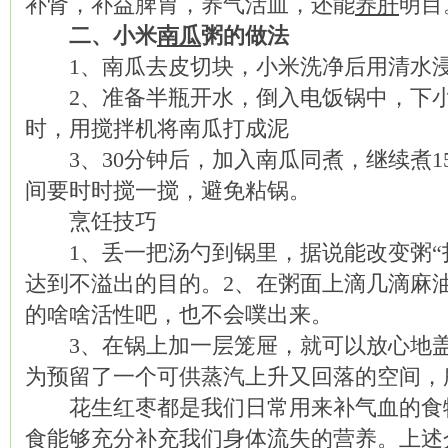
补肾，补益脾胃，养气活血，还能
养肝
明目
二、小米
南瓜
粥的做法
1、南瓜去皮切块，小米洗净后用清水浸泡
2、准备半瓶开水，倒入电饭锅中，下小米
时，用搅拌机将南瓜打成泥
3、30分钟后，加入南瓜同煮，继续煮1
间要时时搅一搅，避免粘锅。
烹饪技巧
1、丢一把汤勺到锅里，据说能改变粥“
达到不溢出的目的。2、在粥面上滴几滴麻
的啥啥活性吧，也不会噗出来。
3、在锅上加一层笼屉，就可以放心地盖
为预留了一个可供蒸汽上升又回落的空间，
花生红枣都是我们日常用来补气血的食
食能够充分补充我们身体流失的营养。上述