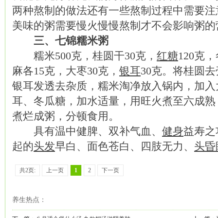
两种熬制的做法还有一些熬制过程中需要注
美味的粥需要慢火慢慢熬制才不会影响粥的
三、七锦糯米粥
糯米500克，桂圆干30克，
红糖
120克
麻各15克，大枣30克，
银耳
30克。将桂圆
银耳发透去杂质，糯米淘净放入锅内，加入
耳、冬瓜糖，加水适量，用旺火煮至六成熟
煮烂成粥，分顿食用。
具有温中健脾、双补气血、
健身
益寿之
起的
头发
早白、面色苍白、四肢无力、
头昏
共2页:
上一页
1
2
下一页
养生热点：