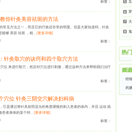
1
标签：
五
穿
 教你针灸美容祛斑的方法
大
病的常见方法之一，而且它的疗效还非常的明显。但是大家知道吗，针灸
鬼
够 美容 祛斑 ，相...
[更多详细]
3
标签：
：针灸取穴的诀窍和四个取穴方法
的 穴位 来进行取穴，然后对穴位进行刺激，通过这种方法来帮助我们治疗
经
0
标签：
药
个穴位 针灸三阴交穴解决妇科病
法，它是通过将针具按照适当的角度缓慢的刺入患者的体内，并且 运动 捻
患者身体的某个特...
[更多详细]
0
标签：