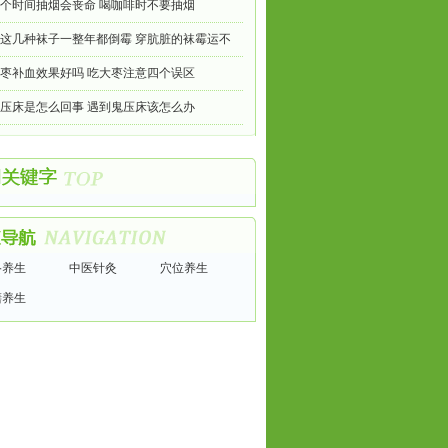
个时间抽烟会丧命 喝咖啡时不要抽烟
这几种袜子一整年都倒霉 穿肮脏的袜霉运不
枣补血效果好吗 吃大枣注意四个误区
压床是怎么回事 遇到鬼压床该怎么办
络养生
中医针灸
穴位养生
膳养生