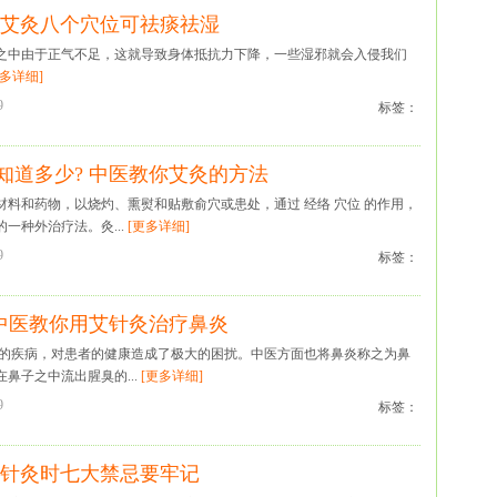
 艾灸八个穴位可祛痰祛湿
之中由于正气不足，这就导致身体抵抗力下降，一些湿邪就会入侵我们
更多详细]
9
标签：
知道多少? 中医教你艾灸的方法
材料和药物，以烧灼、熏熨和贴敷俞穴或患处，通过 经络 穴位 的作用，
一种外治疗法。灸...
[更多详细]
9
标签：
 中医教你用艾针灸治疗鼻炎
见的疾病，对患者的健康造成了极大的困扰。中医方面也将鼻炎称之为鼻
鼻子之中流出腥臭的...
[更多详细]
9
标签：
 针灸时七大禁忌要牢记