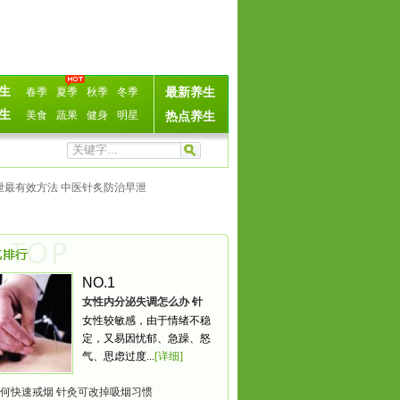
生
春季
夏季
秋季
冬季
最新养生
生
美食
蔬果
健身
明星
热点养生
泄最有效方法 中医针炙防治早泄
NO.1
女性内分泌失调怎么办 针
女性较敏感，由于情绪不稳
灸六穴位有效调理
定，又易因忧郁、急躁、怒
气、思虑过度...
[详细]
何快速戒烟 针灸可改掉吸烟习惯