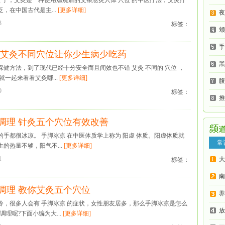
生 了，艾灸是一种使用燃烧后的艾条悬灸人体 穴位 的中医疗法，艾灸疗
，在中国古代是主...
[更多详细]
夜
3
标签：
颊
手
 艾灸不同穴位让你少生病少吃药
黑
健方法，到了现代已经十分安全而且闻效也不错 艾灸 不同的 穴位 ，
就一起来看看艾灸哪...
[更多详细]
腹
9
标签：
推
调理 针灸五个穴位有效改善
手都很冰凉。 手脚冰凉 在中医体质学上称为 阳虚 体质。阳虚体质就
常
的热量不够，阳气不...
[更多详细]
1
大
标签：
南
调理 教你艾灸五个穴位
养
冷，很多人会有 手脚冰凉 的症状，女性朋友居多，那么手脚冰凉是怎么
放
调理呢?下面小编为大...
[更多详细]