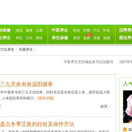
动保健
中医养生
四季养
瑜伽
健身
太极
经络
药膳
穴位
针灸
众养生
养生保健
图说养
男性
女性
两性
美容
减肥
保健
视频
穴位养生
|
药膳养生
|
中医养生艾炷隔盐灸可以治腹泻
治疗早
 三九天灸有效温阳驱寒
，一年中最寒冷的三九天也到来，此时无论是自然还是人体，都开始进入阳
人体抵抗寒邪的能力...
[更多详细]
3
标签：
 盘点冬季艾灸的好处及操作方法
如