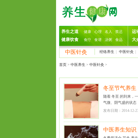
养生之道
运
健康
心理
名人
禁忌
健康饮食
大
食疗
食谱
汤粥
食品
中医针灸
经络养生
|
中医针灸
|
首页
>
中医养生
>
中医针灸
>
冬至节气养生
随着 冬至 的到来
气微、阴气盛的状态，
发布日期：2014-12-2
中医养生知识