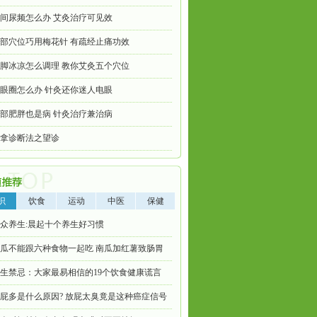
间尿频怎么办 艾灸治疗可见效
部穴位巧用梅花针 有疏经止痛功效
脚冰凉怎么调理 教你艾灸五个穴位
眼圈怎么办 针灸还你迷人电眼
部肥胖也是病 针灸治疗兼治病
拿诊断法之望诊
识
饮食
运动
中医
保健
众养生:晨起十个养生好习惯
瓜不能跟六种食物一起吃 南瓜加红薯致肠胃
生禁忌：大家最易相信的19个饮食健康谎言
屁多是什么原因? 放屁太臭竟是这种癌症信号